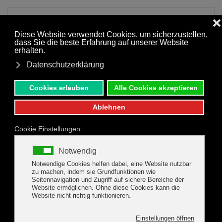
Zum Hauptinhalt springen
18.04.2021: vom
Ramm- und Bohrgerät,
fliegenden Baggern,
Fliesen und Malern...