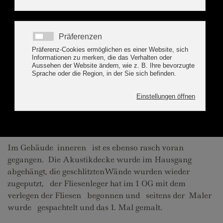
Es hat sich wieder einiges getan am Bau. Der
Grundaushub ist nun gänzlich abgeschlossen und das
Ramm- und Bohgerät hat in Summe 103 Anker (je ca.
2 Meter lang) horizontal und 27 Anker (je ca. 6 bis 8
Meter lang) vertikal in den Boden getrieben. Die
Pfählung gestaltete sich nicht gerade leicht mit dem
riesen Bohrgerät in der Baugrube, zumal man auf den
Balkon und das Dach des Bestandsgebäudes Rücksicht
nehmen musste. Danach wurde die Sauberkeitsschicht
betoniert und die ersten Eisen konnten platziert
werden.
Im Gebäude inneren ist es ebenso rasch voran
gegangen. Die Akustikdecke wurde im Hausgang
abgehängt, die geschlitztenWände wurden wieder
zugeputzt, der Fliesenleger hat im 1 OG mit dem
verlegen der Fliesen begonnen und seitens der Maler
wurde gespachtelt und das 1. Mal gemalt.