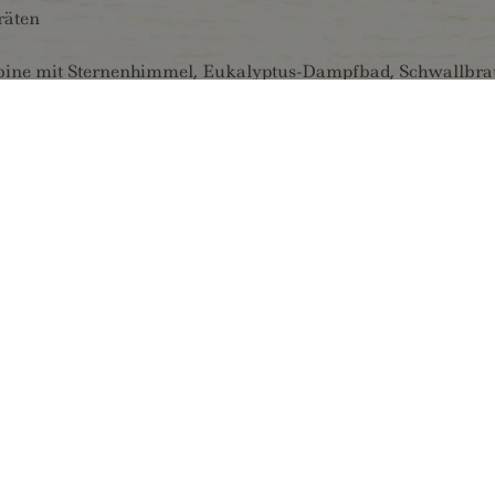
räten
abine mit Sternenhimmel, Eukalyptus-Dampfbad, Schwallbrau
n, Schuhraum mit Trockner
inkenberg (100 Meter entfernt vom Hotel)
en Ermäßigungen in der Region (gratis Bus Hintertux bis Ma
le);
chraucher):
ewanne – Dusche, Haarfön, Kosmetikspiegel, Kosmeitktüche
oramen-Livecams, Mineralwasserflasche, große Balkone mit 