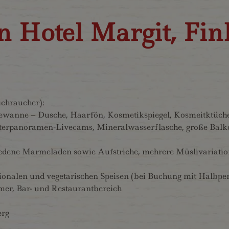
en Hotel Margit, Fi
chraucher):
ewanne – Dusche, Haarfön, Kosmetikspiegel, Kosmeitktüche
terpanoramen-Livecams, Mineralwasserflasche, große Balko
dene Marmeladen sowie Aufstriche, mehrere Müslivariationen
onalen und vegetarischen Speisen (bei Buchung mit Halbpe
mer, Bar- und Restaurantbereich
erg