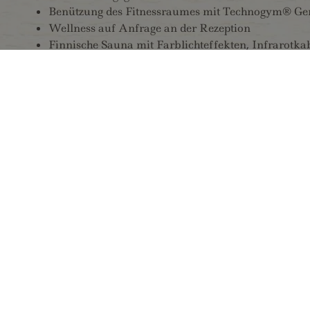
Benützung des Fitnessraumes mit Technogym® Ge
Wellness auf Anfrage an der Rezeption
Finnische Sauna mit Farblichteffekten, Infrarotk
Kinderspielzimmer mit Multifunktionsspieltische
Personenlift
gratis Parkplatz
1 Mal wöchentlich Hausmusikabend
Gratis Eintritt in das geheitzte Freischwimmbad F
Tux-Finkenberg Ticket (Gästekarte) mit zahlreich
Alpenstraße in Ginzling, sowie viele weitere Vortei
Winter:
Wohnen im ca. 25m² großem Komfort-Zimmer (Ni
mit Vorraum, Schlaf-Wohnraum mit Sitzecke, Bad
Safe, Telefon, Flat-Screen SAT-TV mit Wetterpan
reichhaltiges Frühstücksbuffet: