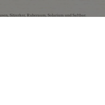
sen, Sitzerker, Ruheraum, Solarium und Saftbar.
yrhofen und retour, Ermäßigung bei der Schlegeis
r, Shampoo und Shower Gel, getrenntes WC, Minibar,
Tisch und Stühlen,