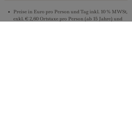
Preise in Euro pro Person und Tag inkl. 10 % MWSt,
exkl. € 2,60 Ortstaxe pro Person (ab 15 Jahre) und
Tag,
Kinder bis 15 Jahre Ortstaxenbefreit
Doppelzimmer zur Einzelbelegung:
+ 35 %
Aufschlag auf Tagespreis
Ihr Urlaubsvorteil als Gast im
Hotel Margit...
Unser Haus bietet eine
Top Qualität
und
beste
Ausstattung
. Wir bedienen unsere Gäste
persönlich
in
familiärer
Atmosphäre
.
Zentralste Lage in nur
3 Gehminuten bis zur "10er